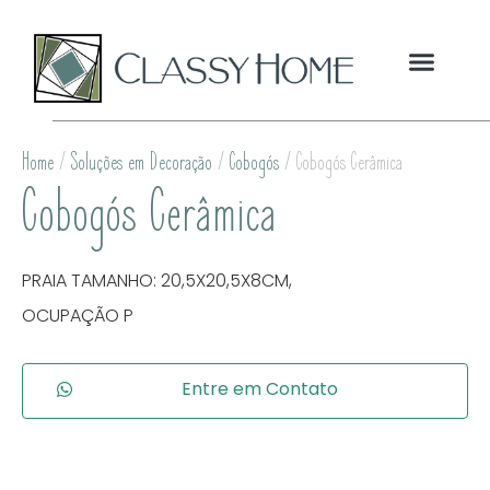
QUEM SOMOS
Home
/
Soluções em Decoração
/
Cobogós
/ Cobogós Cerâmica
Cobogós Cerâmica
PRAIA TAMANHO: 20,5X20,5X8CM,
OCUPAÇÃO P
Entre em Contato