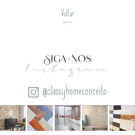
Voltar
Siga-nos
Instagram
@classyhomeconceito