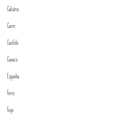
Calcário
Cobogós em Cimento
Cariri
Castelo
Cavaco
Espanha
Ferro
Fogo