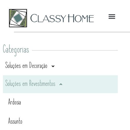
Categorias
Soluções em Decoração
Soluções em Revestimentos
Churrasqueiras
Ardosia
Cobogós
Assunto
Tijolos
Cobogós em Cerâmica