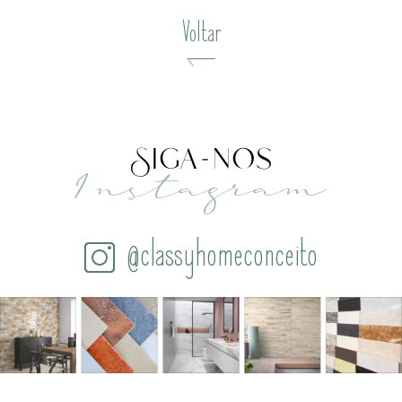
Voltar
Siga-nos
Instagram
@classyhomeconceito