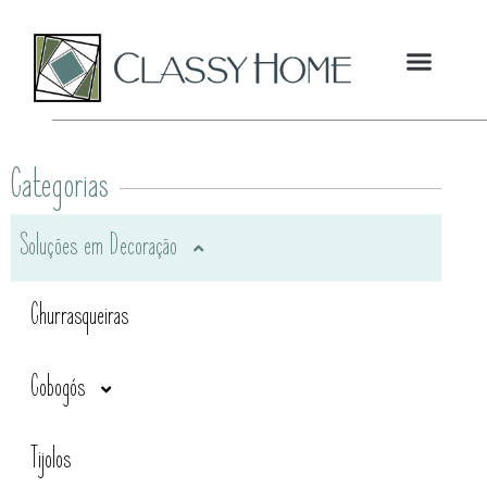
Categorias
Soluções em Decoração
Churrasqueiras
Cobogós
Tijolos
Cobogós em Cerâmica